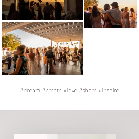
#dream
#create
#love
#share
#inspire